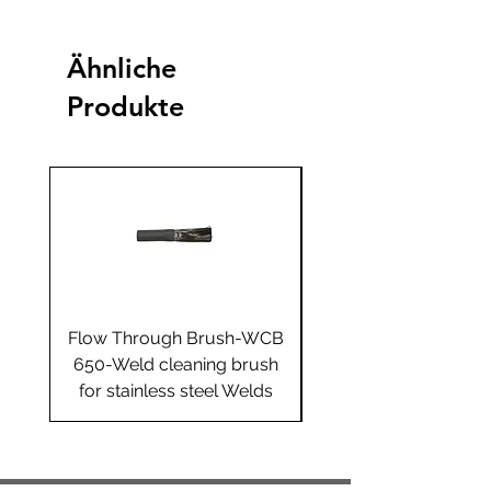
Ähnliche
Produkte
Flow Through Brush-WCB
Flow Through Brus
650-Weld cleaning brush
655-Weld cleaning 
for stainless steel Welds
for stainless steel 