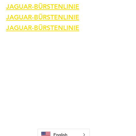
JAGUAR-BÜRSTENLINIE
JAGUAR-BÜRSTENLINIE
JAGUAR-BÜRSTENLINIE
Heim
Kontaktiere uns
Schweißreinigungsbürsten
Kontaktiere uns
Schweißnahtreinigungsmaschine
Zubehör zur Schweißnahtreinigung
Bilder und Videos
Kontaktiere uns
Kontaktiere uns
Kontaktiere uns
English