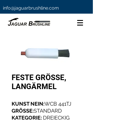
info@jaguarbrushline.com
FESTE GRÖSSE,
LANGÄRMEL
KUNST NEIN:
WCB 441TJ
GRÖSSE:
STANDARD
KATEGORIE:
DREIECKIG
Thread:
M6