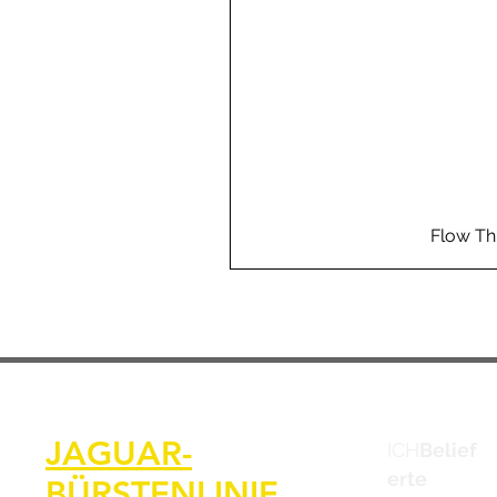
Flow Th
JAGUAR-
ICH
Belief
erte
BÜRSTENLINIE