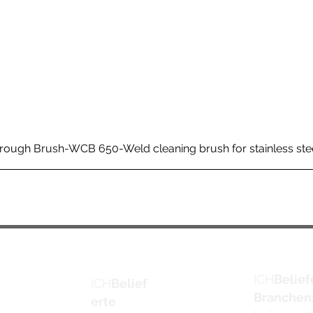
rough Brush-WCB 650-Weld cleaning brush for stainless ste
ICH
Belief
ICH
Belief
Branchen
erte