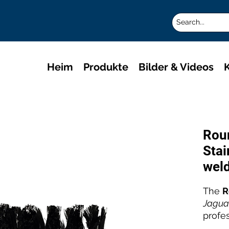
Heim
Produkte
Bilder & Videos
K
Rou
Stai
weld
The
R
Jaguar
profe
Clean