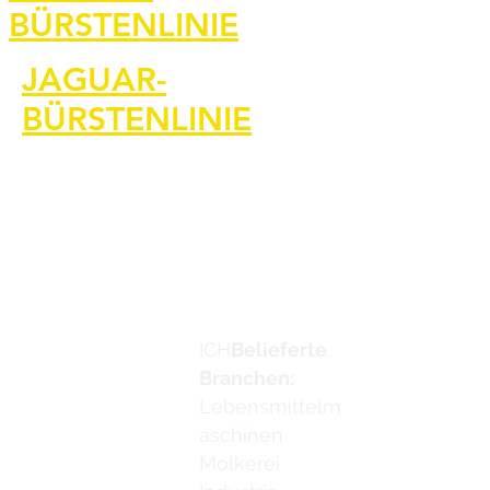
BÜRSTENLINIE
Kontaktiere u
JAGUAR-
BÜRSTENLINIE
Jaguar Brushl
Bilder und Vi
Werden Sie Ve
Kontaktiere u
ICH
Belieferte
Email:
info
Branchen:
Lebensmittelm
aschinen
Molkerei