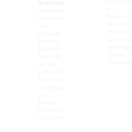
Lebensmi
Branchen:
n
Lebensmi
Molkerei I
ttelmaschi
Baustahl
nen
Pharmaind
Molkerei
Luft- und
Industrie
Verteidig
Baustahl
Energie
Pharmain
Chemische
dustrie
Luft- und
Raumfahrt
Verteidigu
ng
Energie
Chemisch
e Industrie
Kontaktiere
Schweißreinigungsbürsten