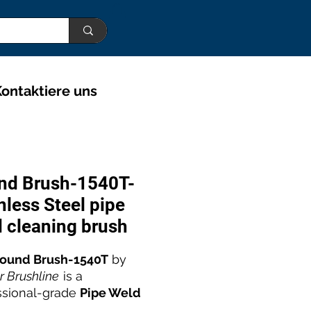
ontaktiere uns
nd Brush-1540T-
nless Steel pipe
 cleaning brush
ound Brush-1540T
by
 Brushline
is a
ssional-grade
Pipe Weld
ing Brush
designed for