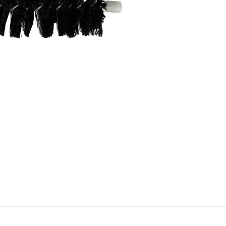
deep 
passiv
pipe 
brush
stainl
brush 
conduc
consis
dense
ensure
oxida
pipes,
resist
compat
elect
mach
1540T
truste