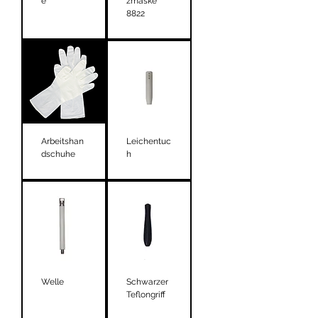
e
zmaske
8822
Arbeitshan
Leichentuc
dschuhe
h
Welle
Schwarzer
Teflongriff