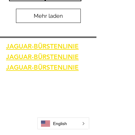
Mehr laden
JAGUAR-BÜRSTENLINIE
JAGUAR-BÜRSTENLINIE
JAGUAR-BÜRSTENLINIE
Heim
Kontaktiere uns
Schweißreinigungsbürsten
Kontaktiere uns
Schweißnahtreinigungsmaschine
Zubehör zur Schweißnahtreinigung
Bilder und Videos
English
Kontaktiere uns