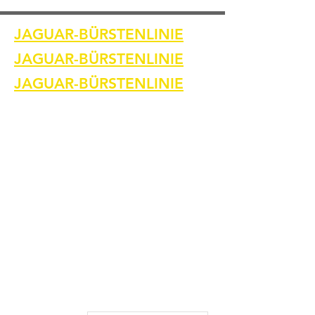
JAGUAR-BÜRSTENLINIE
JAGUAR-BÜRSTENLINIE
JAGUAR-BÜRSTENLINIE
Heim
Kontaktiere uns
Schweißreinigungsbürsten
Kontaktiere uns
Schweißnahtreinigungsmaschine
Zubehör zur Schweißnahtreinigung
Bilder und Videos
Kontaktiere uns
Kontaktiere uns
Kontaktiere uns