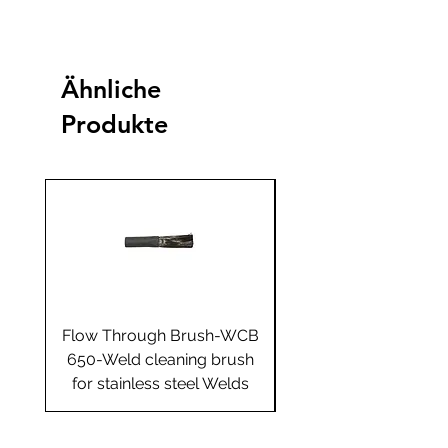
Ähnliche
Produkte
Flow Through Brush-WCB
Flow Through Brus
650-Weld cleaning brush
655-Weld cleaning 
for stainless steel Welds
for stainless steel 