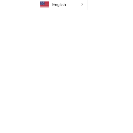
English
Kontaktiere uns
Kontaktiere uns
Kontaktiere uns
Kontaktiere uns
Werden Sie Vertriebspartner
Jaguar Brushline Catalogue
Email:
zeron37@gmail.com
Email:
info@jaguarbrushline.com
Email:
info@jaguarbrushline.com