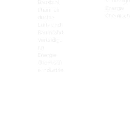
Verteidig
Baustahl
Energie
Pharmain
Chemische
dustrie
Luft- und
Raumfahrt
Verteidigu
ng
Energie
Chemisch
e Industrie
Kontaktiere
Schweißreinigungsbürsten
ns
Schweißnahtreinigungsmaschine
Kontaktiere
ine Catalogue
Zubehör zur Schweißnahtreinigung
Kontaktiere
Kontaktiere
deos