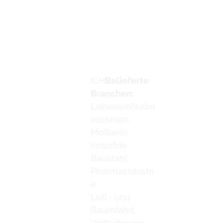
Werden Sie Ve
Kontaktiere u
ICH
Belieferte
Email:
info
Branchen:
Lebensmittelm
aschinen
Molkerei
Industrie
Baustahl
Pharmaindustri
e
Luft- und
Raumfahrt
Verteidigung