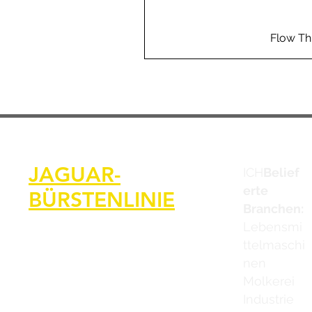
Flow Th
JAGUAR-
ICH
Belief
erte
BÜRSTENLINIE
Branchen:
Lebensmi
ttelmaschi
nen
Molkerei
Industrie