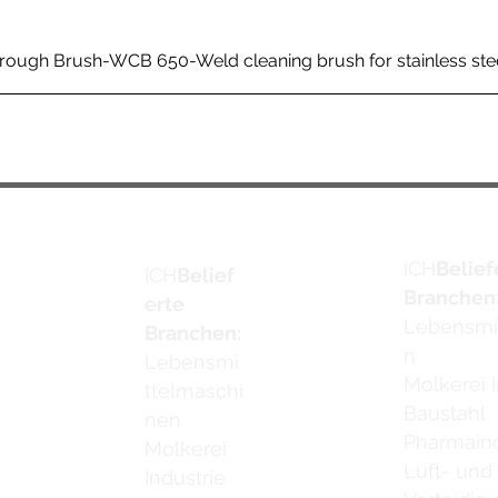
rough Brush-WCB 650-Weld cleaning brush for stainless ste
ICH
Belief
ICH
Belief
Branchen
erte
Lebensmi
Branchen:
n
Lebensmi
Molkerei I
ttelmaschi
Baustahl
nen
Pharmaind
Molkerei
Luft- und
Industrie