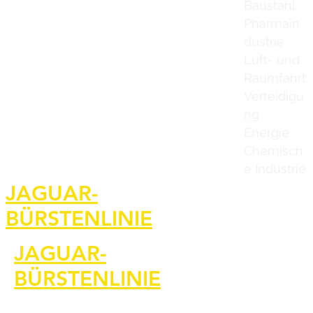
Baustahl
Pharmain
dustrie
Luft- und
Raumfahrt
Verteidigu
ng
Energie
Chemisch
e Industrie
Heim
JAGUAR-
BÜRSTENLINIE
Kontaktiere u
JAGUAR-
BÜRSTENLINIE
Jaguar Brushl
Bilder und Vi