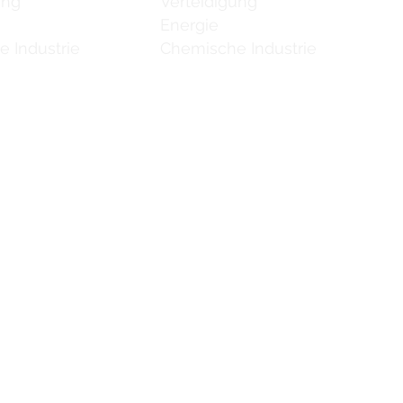
ung
Verteidigung
Energie
 Industrie
Chemische Industrie
 uns
 uns
 uns
 uns