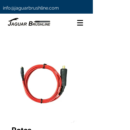
info@jaguarbrushline.com