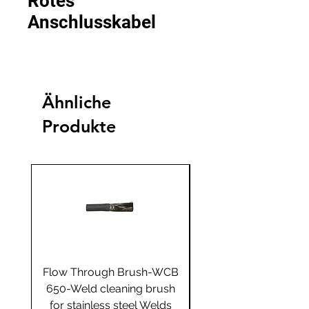
Rotes
Anschlusskabel
Ähnliche
Produkte
Flow Through Brush-WCB
Flow Through Brus
650-Weld cleaning brush
655-Weld cleaning 
for stainless steel Welds
for stainless steel 