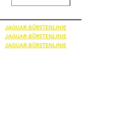
JAGUAR-BÜRSTENLINIE
JAGUAR-BÜRSTENLINIE
JAGUAR-BÜRSTENLINIE
Heim
Kontaktiere uns
Schweißreinigungsbürsten
Kontaktiere uns
Schweißnahtreinigungsmaschine
Zubehör zur Schweißnahtreinigung
Bilder und Videos
Kontaktiere uns