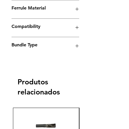
Spark Series
Ferrule Material
Stainless steel
Compatibility
Electrolyte weld cleaning machine
Bundle Type
Standard
Standard
Jumbo
Jumbo
plus
plus
Produtos
Yes
relacionados