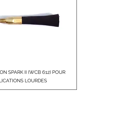
Aperçu rapide
ON SPARK II (WCB 612) POUR
LICATIONS LOURDES