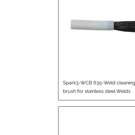
Aperçu rapide
Spark3-WCB 635-Weld cleanin
brush for stainless steel Welds