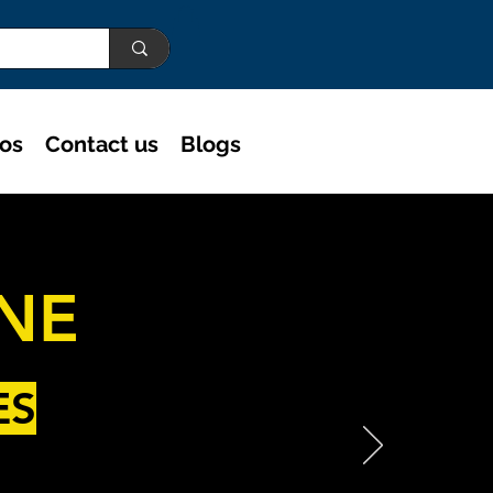
eos
Contact us
Blogs
NE
ES