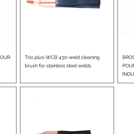
POUR
Trio plus-WCB 430-weld cleaning
BROS
brush for stainless steel welds
POUR
INDU