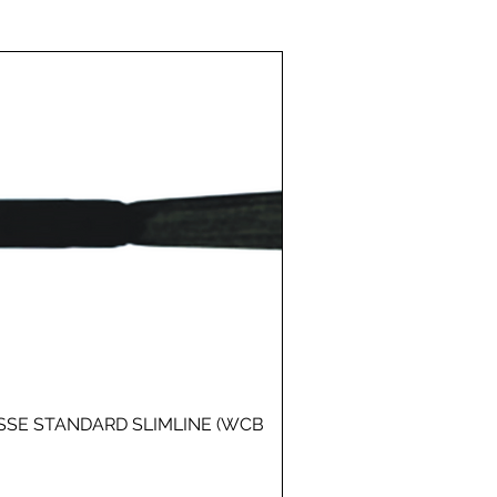
Aperçu rapide
SSE STANDARD SLIMLINE (WCB