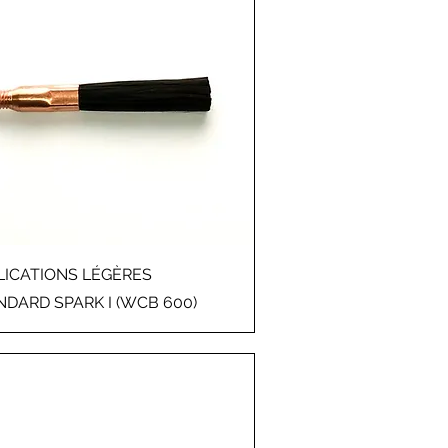
Aperçu rapide
LICATIONS LÉGÈRES
NDARD SPARK I (WCB 600)