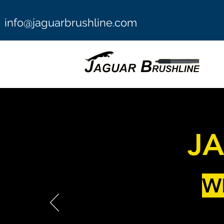
info@jaguarbrushline.com
J
W