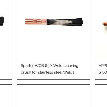
Aperçu rapide
g
Spark3-WCB 630-Weld cleaning
APP
brush for stainless steel Welds
STA