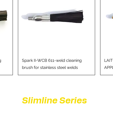
Aperçu rapide
g
Spark II-WCB 611-weld cleaning
LAIT
brush for stainless steel welds
APP
Slimline Series