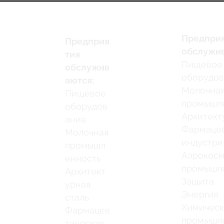
Предпри
Предприя
обслужив
тия
Пищевое
обслужив
оборудо
аются:
Молочна
Пищевое
промышл
оборудов
Архитект
ание
Фармацев
Молочная
индустри
промышл
Аэрокосм
енность
промышл
Архитект
Защита
урная
Энергия
сталь
Химическ
Фармацев
промышл
тическая