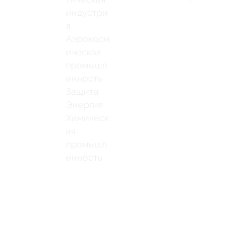
индустри
я
Аэрокосм
ическая
промышл
енность
Защита
Энергия
Химическ
ая
промышл
енность
Связаться 
Щетки для очистки сварных швов
нами
Машина для очистки сварных швов
Связаться 
к Jaguar
Принадлежности для очистки сварных шво
Связаться 