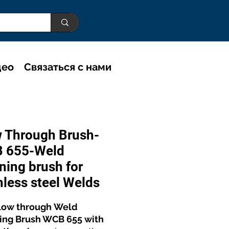
део
Связаться с нами
w Through Brush-
 655-Weld
ning brush for
nless steel Welds
low through Weld
ing Brush WCB 655 with