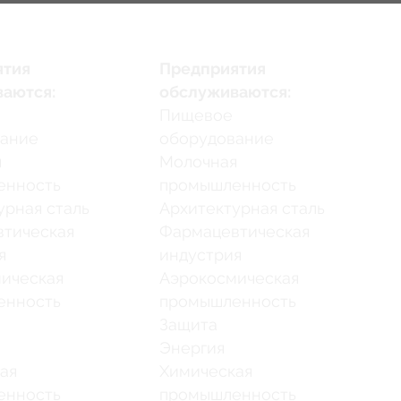
ятия
Предприятия
аются:
обслуживаются:
Пищевое
вание
оборудование
я
Молочная
енность
промышленность
урная сталь
Архитектурная сталь
тическая
Фармацевтическая
я
индустрия
ическая
Аэрокосмическая
енность
промышленность
Защита
Энергия
ая
Химическая
енность
промышленность