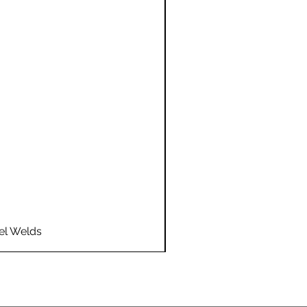
el Welds
Flo