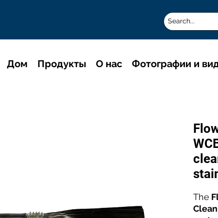
Дом
Продукты
О нас
Фотографии и ви
Flo
WCB
clea
stai
The
F
Clean