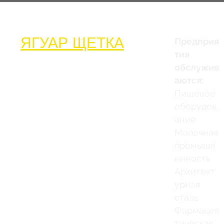
ЯГУАР ЩЕТКА
Предприя
тия
обслужив
аются:
Пищевое
оборудов
ание
Молочная
промышл
енность
Архитект
урная
сталь
Фармацев
тическая