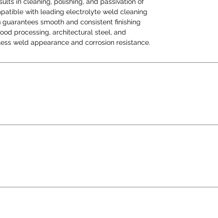
ults in cleaning, polishing, and passivation of
food p
mpatible with leading electrolyte weld cleaning
steel
h
guarantees smooth and consistent finishing
deman
 food processing, architectural steel, and
appea
ess weld appearance and corrosion resistance.
resist