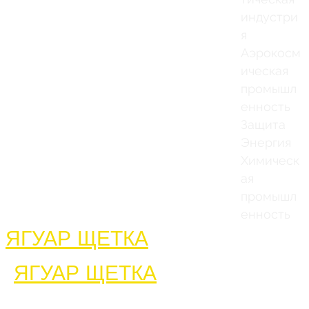
индустри
я
Аэрокосм
ическая
промышл
енность
Защита
Энергия
Химическ
ая
промышл
енность
Дом
ЯГУАР ЩЕТКА
Связаться с 
ЯГУАР ЩЕТКА
Каталог щето