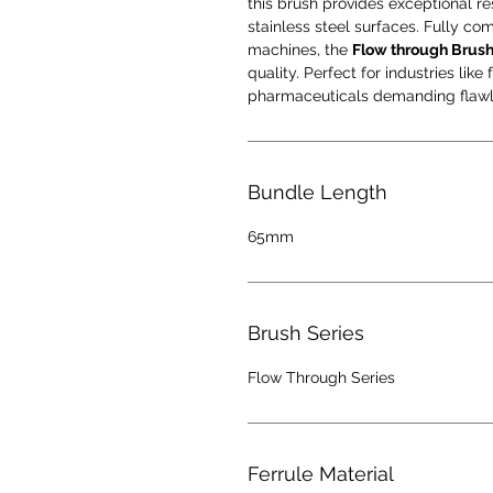
this brush provides exceptional res
stainless steel surfaces. Fully co
machines, the
Flow through Brus
quality. Perfect for industries like
pharmaceuticals demanding flawl
Bundle Length
65mm
Brush Series
Flow Through Series
Ferrule Material