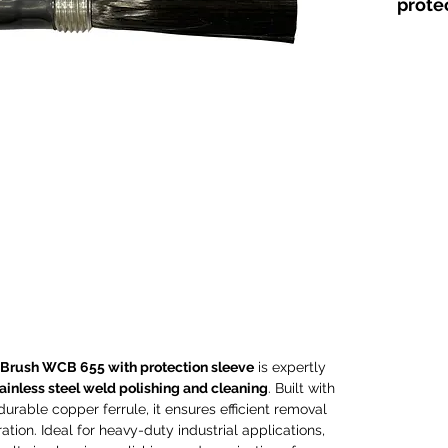
prote
desig
stainl
and c
carbon
durabl
ensure
tint, 
Ideal 
applic
except
polish
stainl
compa
elect
machi
Brush WCB 655 with protection sleeve
is expertly
throu
ainless steel weld polishing and cleaning
. Built with
durable copper ferrule, it ensures efficient removal
smoot
ration. Ideal for heavy-duty industrial applications,
qualit