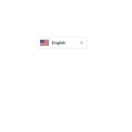
Связаться с нами
Машина для очистки сварных швов
Принадлежности для очистки сварных швов
Галерея
English
Связаться с нами
Связаться с нами
Связаться с нами
Связаться с нами
Связаться с нами
Связаться с нами
Связаться с нами