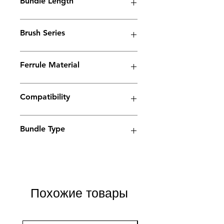
Bundle Length
45mm
Brush Series
Spark Series
Ferrule Material
Copper
Compatibility
Electrolyte weld cleaning machine
Bundle Type
Standard
Standard
Jumbo
Jumbo
plus
plus
Похожие товары
Yes