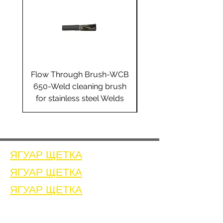
Flow Through Brush-WCB
Flow Through Brus
650-Weld cleaning brush
655-Weld cleaning 
for stainless steel Welds
for stainless steel 
ЯГУАР ЩЕТКА
ЯГУАР ЩЕТКА
ЯГУАР ЩЕТКА
Дом
Связаться с нами
Щетки для очистки сварных швов