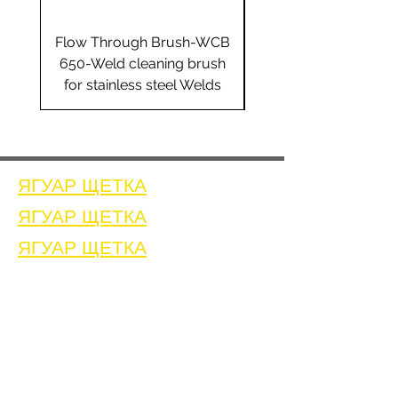
Flow Through Brush-WCB
Flow Through Brus
650-Weld cleaning brush
655-Weld cleaning 
for stainless steel Welds
for stainless steel 
ЯГУАР ЩЕТКА
ЯГУАР ЩЕТКА
ЯГУАР ЩЕТКА
Дом
Связаться с нами
Щетки для очистки сварных швов
Связаться с нами
Машина для очистки сварных швов
Принадлежности для очистки сварных швов