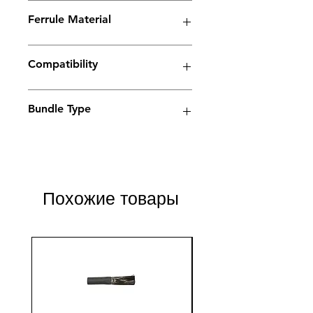
Spark Series
Ferrule Material
Stainless steel
Compatibility
Electrolyte weld cleaning machine
Bundle Type
Standard
Standard
Jumbo
Jumbo
plus
plus
Похожие товары
Yes