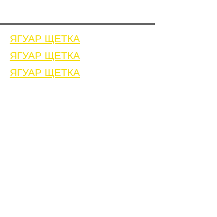
ЯГУАР ЩЕТКА
ЯГУАР ЩЕТКА
ЯГУАР ЩЕТКА
Дом
Связаться с нами
Щетки для очистки сварных швов
Связаться с нами
Машина для очистки сварных швов
Принадлежности для очистки сварных швов
Галерея
Связаться с нами
Связаться с нами