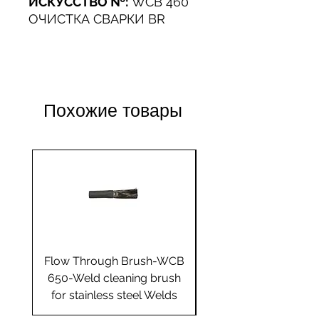
ИСКУССТВО №:
WCB 460
ОЧИСТКА СВАРКИ BR
Похожие товары
Flow Through Brush-WCB
Flow Through Brus
650-Weld cleaning brush
655-Weld cleaning 
for stainless steel Welds
for stainless steel 