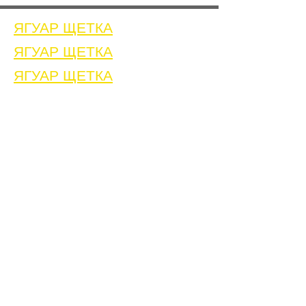
ЯГУАР ЩЕТКА
ЯГУАР ЩЕТКА
ЯГУАР ЩЕТКА
Дом
Связаться с нами
Щетки для очистки сварных швов
Связаться с нами
Машина для очистки сварных швов
Принадлежности для очистки сварных швов
Галерея
Связаться с нами
Связаться с нами
Связаться с нами