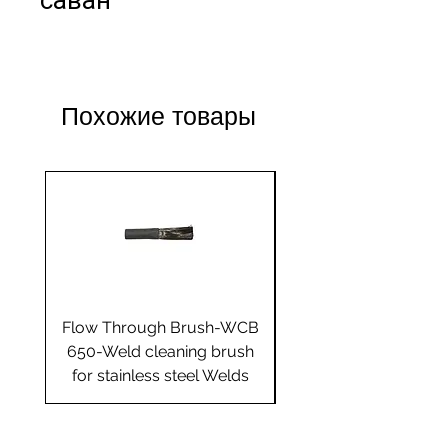
саван
Похожие товары
Flow Through Brush-WCB
Flow Through Brus
650-Weld cleaning brush
655-Weld cleaning 
for stainless steel Welds
for stainless steel 