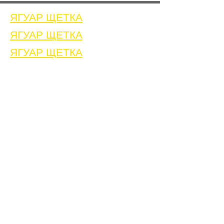
ЯГУАР ЩЕТКА
ЯГУАР ЩЕТКА
ЯГУАР ЩЕТКА
Дом
Связаться с нами
Щетки для очистки сварных швов
Связаться с нами
Машина для очистки сварных швов
Принадлежности для очистки сварных швов
Галерея
Связаться с нами
Связаться с нами
Связаться с нами