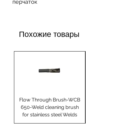
перчаток
Похожие товары
Flow Through Brush-WCB
Flow Through Brus
650-Weld cleaning brush
655-Weld cleaning 
for stainless steel Welds
for stainless steel 