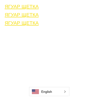
ЯГУАР ЩЕТКА
ЯГУАР ЩЕТКА
ЯГУАР ЩЕТКА
Дом
Связаться с нами
Щетки для очистки сварных швов
Связаться с нами
Машина для очистки сварных швов
Принадлежности для очистки сварных швов
Галерея
Связаться с нами
Связаться с нами
English
Связаться с нами