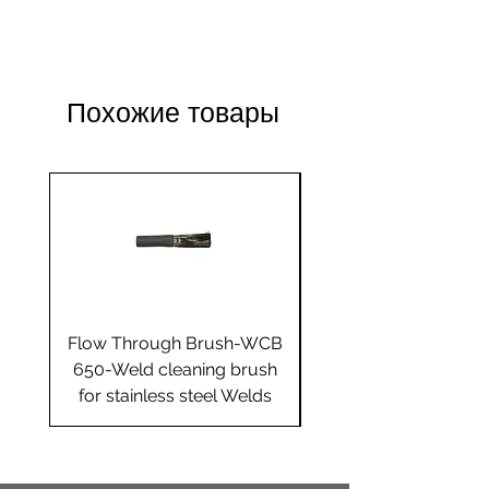
Standard
Standard
Jumbo
Jumbo
plus
plus
Похожие товары
Yes
Flow Through Brush-WCB
Flow Through Brus
650-Weld cleaning brush
655-Weld cleaning 
for stainless steel Welds
for stainless steel 