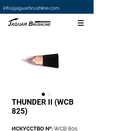
info@jaguarbrushline.com
THUNDER II (WCB
825)
ИСКУССТВО №:
WCB 805