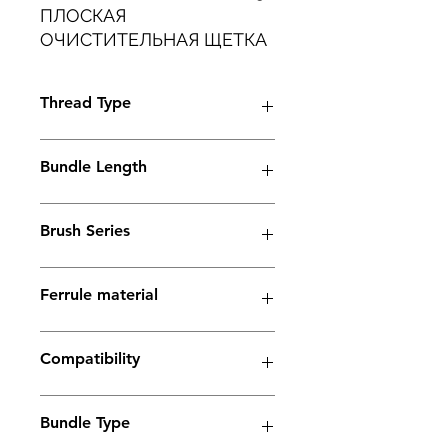
ПЛОСКАЯ
ОЧИСТИТЕЛЬНАЯ ЩЕТКА
ДЛЯ СВАРКИ ДЛЯ
ТЯЖЕЛЫХ
Thread Type
ПРОМЫШЛЕННЫХ
ПРИМЕНЕНИЙ.
M6
Bundle Length
38mm
Brush Series
Thunder Series
Ferrule material
Copper
Compatibility
Electrolyte weld cleaning
Bundle Type
machines