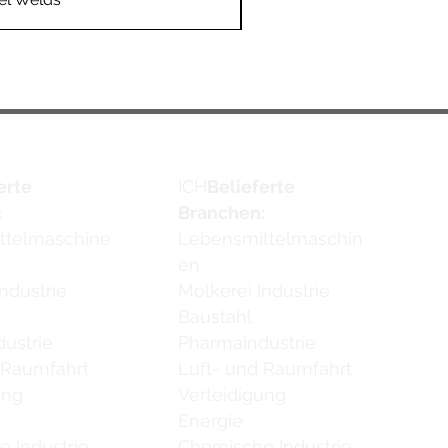
erte
ICH
Belieferte
:
Branchen:
ttelmaschine
Lebensmittelmaschin
en
ndustrie
Molkerei Industrie
Baustahl
ustrie
Pharmaindustrie
 Raumfahrt
Luft- und Raumfahrt
ung
Verteidigung
Energie
 Industrie
Chemische Industrie