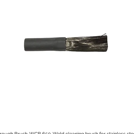
rough Brush-WCB 650-Weld cleaning brush for stainless ste