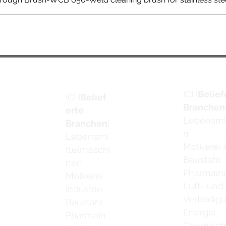
ICH
Belief
ICH
Belief
Branchen
erte
Lebensmi
Branchen:
n
Lebensmi
Molkerei I
ttelmaschi
Baustahl
nen
Pharmaind
Molkerei
Luft- und
Industrie
Verteidig
Baustahl
Energie
Pharmain
Chemische