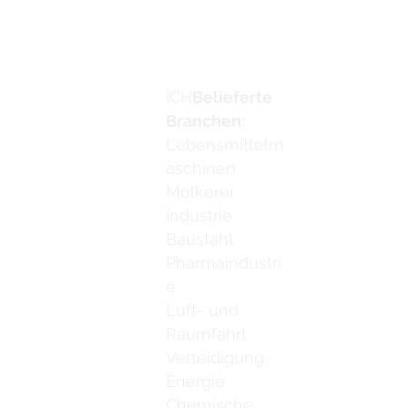
Kontaktiere u
ICH
Belieferte
Email:
info
Branchen:
Lebensmittelm
aschinen
Molkerei
Industrie
Baustahl
Pharmaindustri
e
Luft- und
Raumfahrt
Verteidigung
Energie
Chemische