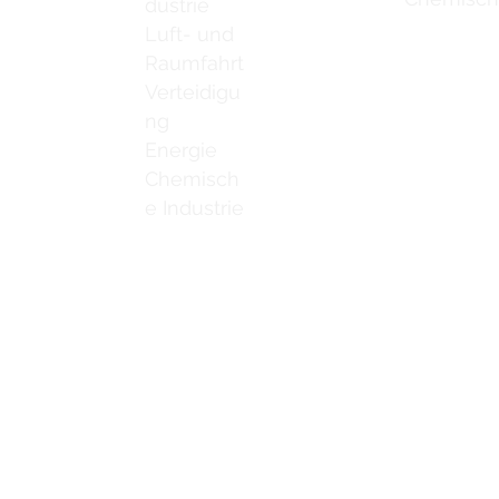
dustrie
Luft- und
Raumfahrt
Verteidigu
ng
Energie
Chemisch
e Industrie
Kontaktiere
Schweißreinigungsbürsten
ns
Schweißnahtreinigungsmaschine
Kontaktiere
ine Catalogue
Zubehör zur Schweißnahtreinigung
Kontaktiere
Kontaktiere
deos
Kontaktiere
rtriebspartner