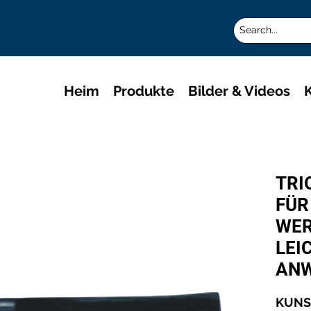
Heim
Produkte
Bilder & Videos
K
TRI
FÜR
WER
LEI
ANW
KUNST