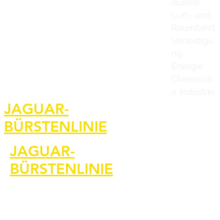
dustrie
Luft- und
Raumfahrt
Verteidigu
ng
Energie
Chemisch
e Industrie
Heim
JAGUAR-
BÜRSTENLINIE
Kontaktiere u
JAGUAR-
BÜRSTENLINIE
Jaguar Brushl
Bilder und Vi
Werden Sie Ve