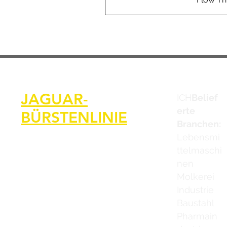
JAGUAR-
ICH
Belief
erte
BÜRSTENLINIE
Branchen:
Lebensmi
ttelmaschi
nen
Molkerei
Industrie
Baustahl
Pharmain