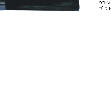
SCHW
FÜR 
UND 
INDU