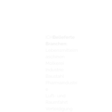
Werden Sie Ve
Kontaktiere u
ICH
Belieferte
Email:
info
Branchen:
Lebensmittelm
aschinen
Molkerei
Industrie
Baustahl
Pharmaindustri
e
Luft- und
Raumfahrt
Verteidigung