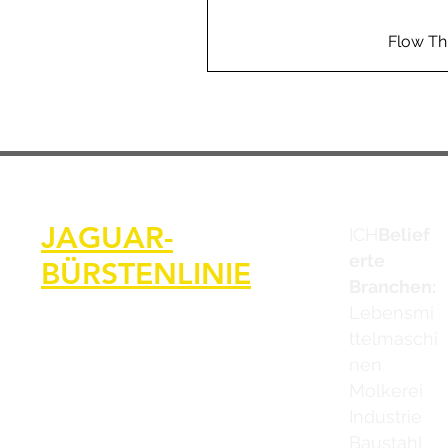
Flow Th
JAGUAR-
ICH
Belief
erte
BÜRSTENLINIE
Branchen:
Lebensmi
ttelmaschi
nen
Molkerei
Industrie
Baustahl