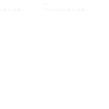
Energie
 Industrie
Chemische Industrie
 uns
 uns
 uns
 uns