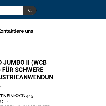
ontaktiere uns
O JUMBO II (WCB
) FÜR SCHWERE
USTRIEANWENDUN
.
 NEIN:
WCB 445
 II-