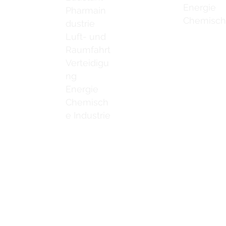
Energie
Pharmain
Chemische
dustrie
Luft- und
Raumfahrt
Verteidigu
ng
Energie
Chemisch
e Industrie
Kontaktiere
Schweißreinigungsbürsten
ns
Schweißnahtreinigungsmaschine
Kontaktiere
ine Catalogue
Zubehör zur Schweißnahtreinigung
Kontaktiere
Kontaktiere
deos