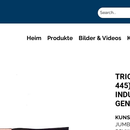
Heim
Produkte
Bilder & Videos
K
TRI
445
IND
GEN
KUNST
JUMBO