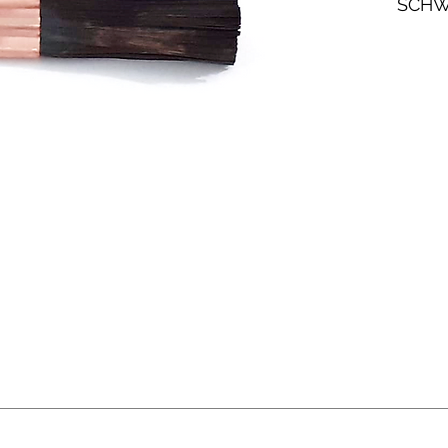
SCHW
FÜR 
ANWE