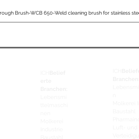
rough Brush-WCB 650-Weld cleaning brush for stainless ste
ICH
Belief
ICH
Belief
Branchen
erte
Lebensmi
Branchen:
n
Lebensmi
Molkerei I
ttelmaschi
Baustahl
nen
Pharmaind
Molkerei
Luft- und
Industrie
Verteidig
Baustahl