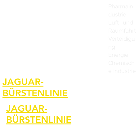
Pharmain
dustrie
Luft- und
Raumfahrt
Verteidigu
ng
Energie
Chemisch
e Industrie
Heim
JAGUAR-
BÜRSTENLINIE
Kontaktiere u
JAGUAR-
BÜRSTENLINIE
Jaguar Brushl
Bilder und Vi