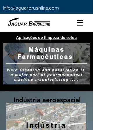
info@jaguarbrushline.com
Aplicações de limpeza de solda
Máquinas
Farmacêuticas
Weld Cleaning and passivation is
a major part of pharmaceutical
machine manufacturing .....
Indústria aeroespacial
Indústria