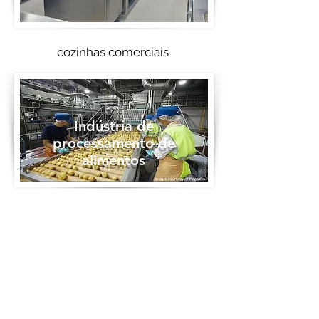
cozinhas comerciais
Indústria de
processamento de
alimentos
FABRICAÇÃO GERAL
Soldar aço inoxidável é muito mais fácil do que no passado. Ainda assim, ainda existem muitos desafios.
Consulte Mais informação
Manter os cuidados adequados enquanto controla a temperatura (aquecimento / resfriamento) e usar os metais de enchimento corretos são apenas alguns exemplos. A
limpeza de soldas também tem seus desafios.
A pasta de decapagem é suja, prejudicial ao meio ambiente e aos soldadores. Também requer mais tempo e esforço para limpar. O jato de areia é outro método de
limpeza, mas não é um processo independente e ainda requer limpeza adicional com um banho de decapagem.
A corrosão da superfície é sempre uma possibilidade. É por isso que desenvolvemos a tecnologia de limpeza de solda Cougartron.
A tecnologia de limpeza de solda Cougartron se paga por meio do aumento da produtividade e da economia de custos. Aumenta a segurança dos operadores e do meio
ambiente e reduz os riscos e custos de lesões no local de trabalho.
Ele limpa as soldas de forma rápida, fácil e segura para produzir uma superfície resistente à corrosão
que atende aos requisitos das indústrias mais exigentes.
Fabricantes de aço inoxidável em todo o mundo confiam nos limpadores de solda Cougartron por seus resultados confiáveis e de alta qualidade, juntamente com
velocidade e facilidade de uso.
Saiba mais entrando em contato conosco hoje!
INDÚSTRIA AEROESPACIAL
A corrosão é o problema de manutenção mais desafiador que a indústria aeroespacial enfrenta.
Consulte Mais informação
Se não for verificada, a corrosão enfraquecerá as juntas e outras conexões, criando o potencial para falha catastrófica. A maioria dos materiais de soldagem contém
agentes corrosivos prejudiciais aos metais aeroespaciais. Esses agentes precisam de limpeza imediata.
Os produtos Cougartron removem esses materiais corrosivos, tornando os processos mais seguros e a vida mais fácil para os trabalhadores em aplicações
aeroespaciais.
Saiba mais como nossos produtos são a melhor escolha para a indústria aeroespacial. Contate-nos hoje.
FARMACÊUTICA E MEDICINA
Limpo e estéril são as palavras-chave da indústria farmacêutica e médica. A menor partícula de contaminação cria ...
Consulte Mais informação
... cria o potencial para falha do produto, perda financeira e problemas legais. A manutenção de equipamentos de aço inoxidável requer processos de limpeza seguros e
sem preocupações.
Muitas das maiores e mais reconhecidas empresas farmacêuticas do mundo usam produtos Cougartron em suas linhas de produção.
Descubra por que eles confiam
na Cougartron entrando em contato conosco hoje mesmo!
INDÚSTRIA DE ENERGIA
A indústria de energia e a indústria de transporte de combustível enfrentam desafios únicos para atender às exigências de segurança e ...
Consulte Mais informação