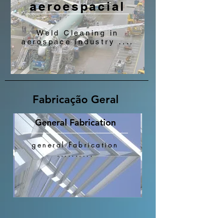
aeroespacial
Weld Cleaning in
aerospace industry ....
Fabricação Geral
General Fabrication
general Fabrication
..........