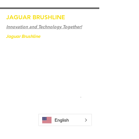
ALGUNS DE NOSSOS CLIENTES INTERNACIONAIS
JAGUAR BRUSHLINE
Innovation and Technology Together!
Jaguar Brushline
is a trademark of Zeron
International and we serve as the OEM
backbone for leading
weld cleaning brands worldwide.
From carbon-fiber brush innovation to
engineering excellence, our mission is to
deliver weld cleaning products at consistent
quality and value across every product
.
Casa
Contate-Nos
Weld Cleaning Brushes
English
Contate-Nos
Weld Cleaning Machine
Weld Cleaning Accessories