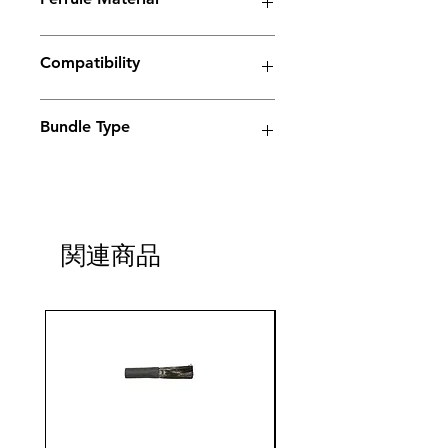
Copper
Compatibility
Electrolyte weld cleaning machine
Bundle Type
Standard
Standard
Jumbo
Jumbo
plus
plus
関連商品
yes