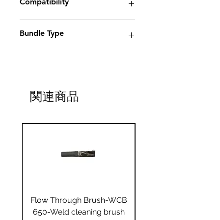
Compatibility
Electrolyte weld cleaning machine
Bundle Type
Standard
Standard
Jumbo
Jumbo
plus
plus
関連商品
Yes
Flow Through Brush-WCB
Flow Through Brus
650-Weld cleaning brush
655-Weld cleaning 