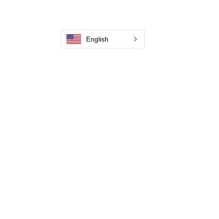
Kontaktiere uns
Schweißnahtreinigungsmaschine
Zubehör zur Schweißnahtreinigung
English
Bilder und Videos
Kontaktiere uns
Kontaktiere uns
Kontaktiere uns
Kontaktiere uns
Kontaktiere uns
Kontaktiere uns
Kontaktiere uns