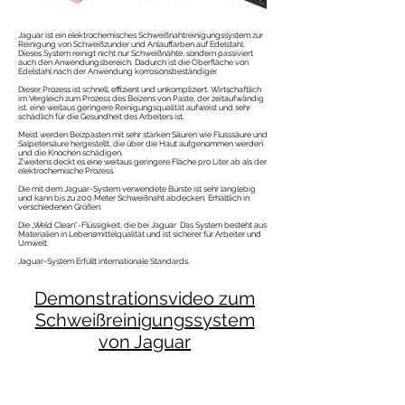
Jaguar ist ein elektrochemisches Schweißnahtreinigungssystem zur
Reinigung von Schweißzunder und Anlauffarben auf Edelstahl.
Dieses System reinigt nicht nur Schweißnähte, sondern passiviert
auch den Anwendungsbereich. Dadurch ist die Oberfläche von
Edelstahl nach der Anwendung korrosionsbeständiger.
Dieser Prozess ist schnell, effizient und unkompliziert. Wirtschaftlich
im Vergleich zum Prozess des Beizens von Paste, der zeitaufwändig
ist, eine weitaus geringere Reinigungsqualität aufweist und sehr
schädlich für die Gesundheit des Arbeiters ist.
Meist werden Beizpasten mit sehr starken Säuren wie Flusssäure und
Salpetersäure hergestellt, die über die Haut aufgenommen werden
und die Knochen schädigen.
Zweitens deckt es eine weitaus geringere Fläche pro Liter ab als der
elektrochemische Prozess.
Die mit dem Jaguar-System verwendete Bürste ist sehr langlebig
und kann bis zu 200 Meter Schweißnaht abdecken. Erhältlich in
verschiedenen Größen.
Die „Weld Clean“-Flüssigkeit, die bei Jaguar Das System besteht aus
Materialien in Lebensmittelqualität und ist sicherer für Arbeiter und
Umwelt.
Jaguar-System Erfüllt internationale Standards.
Demonstrationsvideo zum
Schweißreinigungssystem
von Jaguar