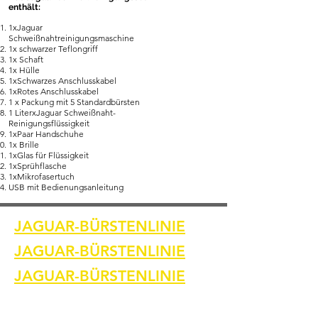
enthält:
1xJaguar
Schweißnahtreinigungsmaschine
1x schwarzer Teflongriff
1x Schaft
1x Hülle
1xSchwarzes Anschlusskabel
1xRotes Anschlusskabel
1 x Packung mit 5 Standardbürsten
1 LiterxJaguar Schweißnaht-
Reinigungsflüssigkeit
​1xPaar Handschuhe
1x Brille
1xGlas für Flüssigkeit
1xSprühflasche
1xMikrofasertuch
USB mit Bedienungsanleitung
JAGUAR-BÜRSTENLINIE
JAGUAR-BÜRSTENLINIE
JAGUAR-BÜRSTENLINIE
Heim
Kontaktiere uns
Schweißreinigungsbürsten