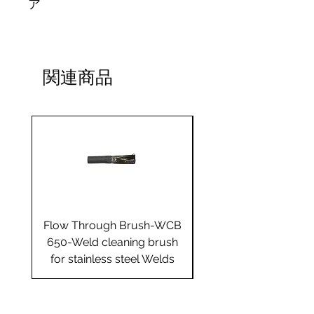
ア
関連商品
Flow Through Brush-WCB
Flow Through Brus
650-Weld cleaning brush
655-Weld cleaning 
for stainless steel Welds
for stainless steel 