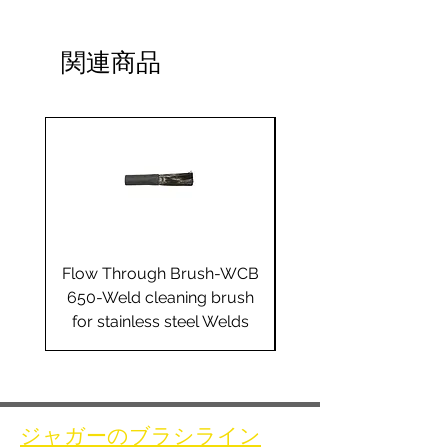
関連商品
Flow Through Brush-WCB
Flow Through Brus
650-Weld cleaning brush
655-Weld cleaning 
for stainless steel Welds
for stainless steel 
ジャガーのブラシライン