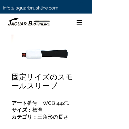
info@jaguarbrushline.com
固定サイズのスモ
ールスリーブ
アート
番号：WCB 442TJ
サイズ：
標準
カテゴリ：
三角形の長さ
スレッド：
円錐
M6